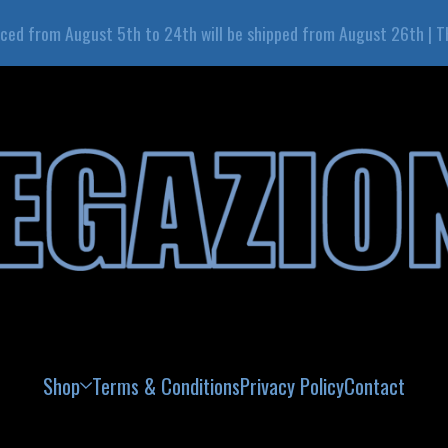
aced from August 5th to 24th will be shipped from August 26th | 
Shop
Terms & Conditions
Privacy Policy
Contact