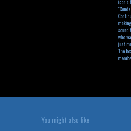
iconic
"Condan
Continu
making 
sound 
who wa
just mu
The bo
member
You might also like