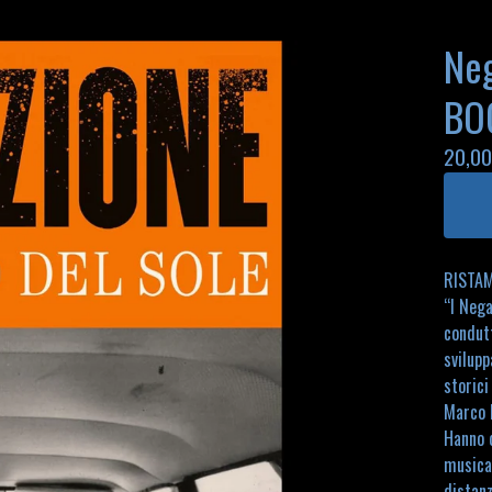
Neg
BO
20,0
RISTAM
“I Nega
condutt
svilupp
storici
Marco 
Hanno d
musica,
distanz