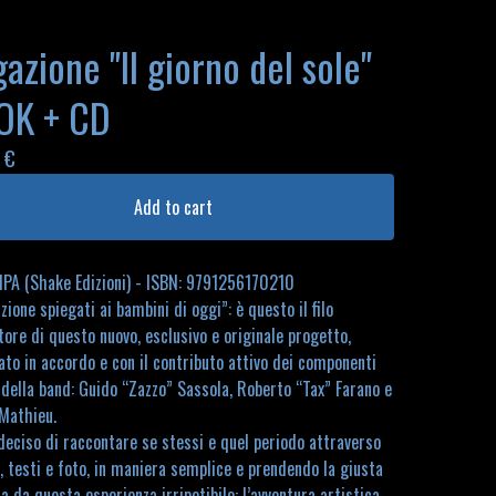
azione "Il giorno del sole"
OK + CD
0
€
Add to cart
PA (Shake Edizioni) - ISBN: 9791256170210
zione spiegati ai bambini di oggi”: è questo il filo
ore di questo nuovo, esclusivo e originale progetto,
ato in accordo e con il contributo attivo dei componenti
 della band: Guido “Zazzo” Sassola, Roberto “Tax” Farano e
Mathieu.
eciso di raccontare se stessi e quel periodo attraverso
 testi e foto, in maniera semplice e prendendo la giusta
a da questa esperienza irripetibile: l’avventura artistica,