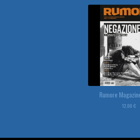
Rumore Magazin
12,00
€