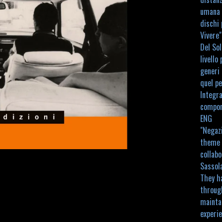
umana e
dischi 
Vivere"
Del Sol
livello
generi 
quel pe
Integra
compone
ENG
"Negazi
theme o
collab
Sassol
They h
through
mainta
experie