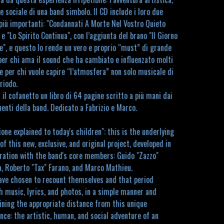
 sociale di una band simbolo. Il CD include i loro due
più importanti: "Condannati A Morte Nel Vostro Quieto
 e "Lo Spirito Continua", con l’aggiunta del brano "Il Giorno
e", e questo lo rende un vero e proprio “must” di grande
 per chi ama il sound che ha cambiato e influenzato molti
e per chi vuole capire “l’atmosfera” non solo musicale di
riodo.
 il cofanetto un libro di 64 pagine scritto a più mani dai
nti della band. Dedicato a Fabrizio e Marco.
one explained to today's children": this is the underlying
f this new, exclusive, and original project, developed in
oration with the band's core members: Guido "Zazzo"
a, Roberto "Tax" Farano, and Marco Mathieu.
ave chosen to recount themselves and that period
 music, lyrics, and photos, in a simple manner and
ining the appropriate distance from this unique
nce: the artistic, human, and social adventure of an