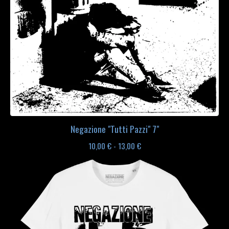
Negazione "Tutti Pazzi" 7"
10,00
€
- 13,00
€